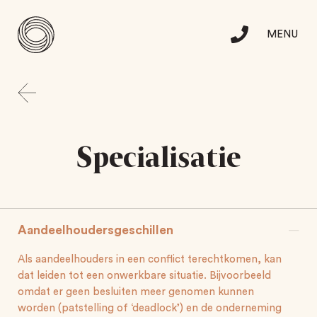
MENU
Skip
to
Specialisatie
content
Team
Specialisatie
Werken bij
Aandeelhoudersgeschillen
Contact
Als aandeelhouders in een conflict terechtkomen, kan
dat leiden tot een onwerkbare situatie. Bijvoorbeeld
en
omdat er geen besluiten meer genomen kunnen
worden (patstelling of ‘deadlock’) en de onderneming