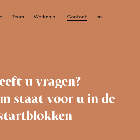
e
Team
Werken bij
Contact
en
eeft u vragen?
m staat voor u in de
startblokken